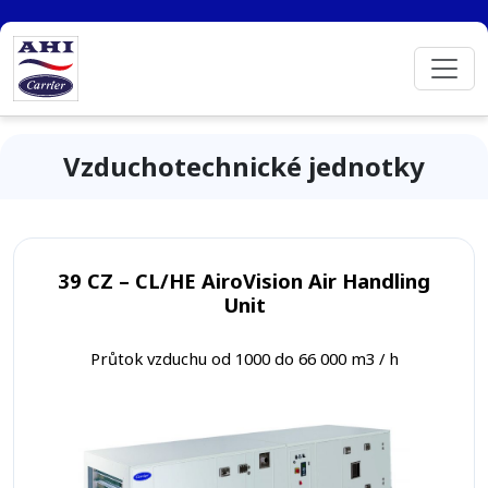
Vzduchotechnické jednotky
39 CZ – CL/HE AiroVision Air Handling
Unit
Průtok vzduchu od 1000 do 66 000 m3 / h