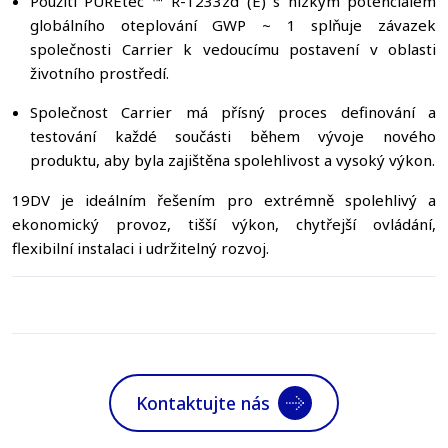
Použití PUREtec ™ R-1233zd (E) s nízkým potenciálem
globálního oteplování GWP ~ 1 splňuje závazek
společnosti Carrier k vedoucímu postavení v oblasti
životního prostředí.
Společnost Carrier má přísný proces definování a
testování každé součásti během vývoje nového
produktu, aby byla zajištěna spolehlivost a vysoký výkon.
19DV je ideálním řešením pro extrémně spolehlivý a
ekonomický provoz, tišší výkon, chytřejší ovládání,
flexibilní instalaci i udržitelný rozvoj.
Kontaktujte nás