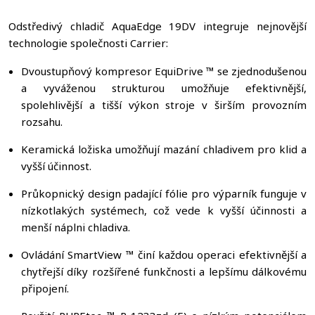
Odstředivý chladič AquaEdge 19DV integruje nejnovější
technologie společnosti Carrier:
Dvoustupňový kompresor EquiDrive ™ se zjednodušenou
a vyváženou strukturou umožňuje efektivnější,
spolehlivější a tišší výkon stroje v širším provozním
rozsahu.
Keramická ložiska umožňují mazání chladivem pro klid a
vyšší účinnost.
Průkopnický design padající fólie pro výparník funguje v
nízkotlakých systémech, což vede k vyšší účinnosti a
menší náplni chladiva.
Ovládání SmartView ™ činí každou operaci efektivnější a
chytřejší díky rozšířené funkčnosti a lepšímu dálkovému
připojení.