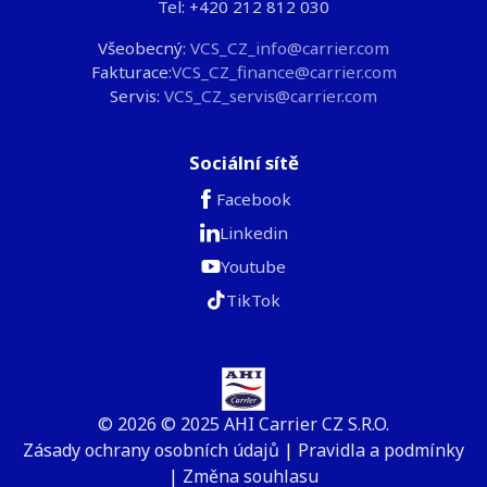
Tel: +420 212 812 030
Všeobecný:
VCS_CZ_info@carrier.com
Fakturace:
VCS_CZ_finance@carrier.com
Servis:
VCS_CZ_servis@carrier.com
Sociální sítě
Facebook
Linkedin
Youtube
TikTok
© 2026 © 2025 AHI Carrier CZ S.R.O.
Zásady ochrany osobních údajů
|
Pravidla a podmínky
|
Změna souhlasu