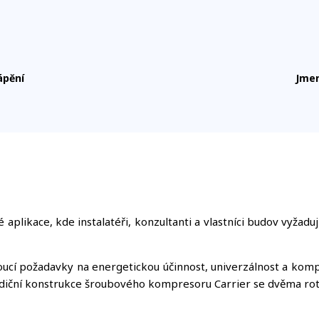
ápění
Jmen
plikace, kde instalatéři, konzultanti a vlastníci budov vyžadu
oucí požadavky na energetickou účinnost, univerzálnost a kom
diční konstrukce šroubového kompresoru Carrier se dvěma rot