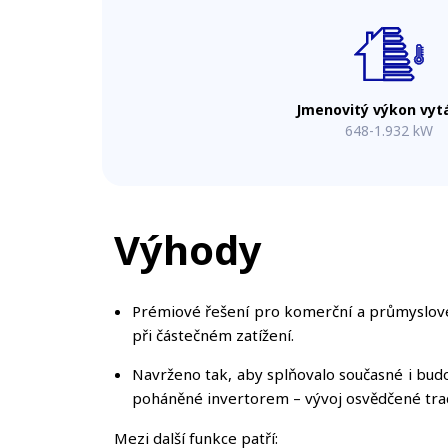
Jmenovitý výkon vyt
648-1.932 kW
Výhody
Prémiové řešení pro komerční a průmyslové a
při částečném zatížení.
Navrženo tak, aby splňovalo současné i bud
poháněné invertorem – vývoj osvědčené tra
Mezi další funkce patří: