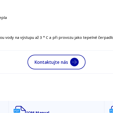
epla
u vody na výstupu až 3 ° C a při provozu jako tepelné čerpad
Kontaktujte nás
IOM Manual