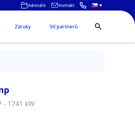
Adresáře
Kontakt
Záruky
Síť partnerů
mp
7 - 1741 kW