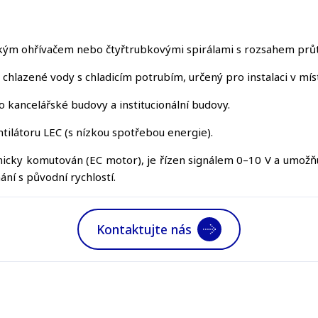
ckým ohřívačem nebo čtyřtrubkovými spirálami s rozsahem průto
chlazené vody s chladicím potrubím, určený pro instalaci v mí
ro kancelářské budovy a institucionální budovy.
tilátoru LEC (s nízkou spotřebou energie).
cky komutován (EC motor), je řízen signálem 0–10 V a umožňu
ání s původní rychlostí.
Kontaktujte nás