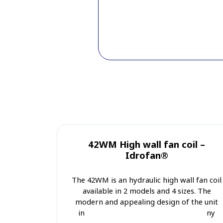
42WM High wall fan coil –
Idrofan®
The 42WM is an hydraulic high wall fan coil
available in 2 models and 4 sizes. The
modern and appealing design of the unit
in RAL 9003 colour allows the use in any