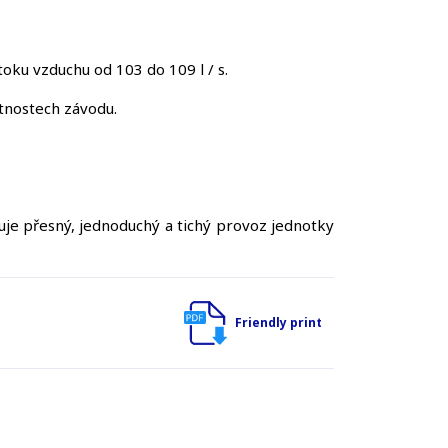
ku vzduchu od 103 do 109 l / s.
stnostech závodu.
je přesný, jednoduchý a tichý provoz jednotky
Friendly print