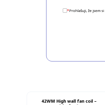
*
Prohlašuji, že jsem s
42WM High wall fan coil –