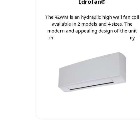
Idrofan®
The 42WM is an hydraulic high wall fan coil
available in 2 models and 4 sizes. The
modern and appealing design of the unit
in RAL 9003 colour allows the use in any
environment.