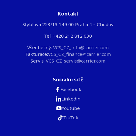
Kontakt
Stýblova 253/13 149 00 Praha 4 – Chodov
Tel: +420 212 812 030
Všeobecný:
VCS_CZ_info@carrier.com
Fakturace:
VCS_CZ_finance@carrier.com
Servis:
VCS_CZ_servis@carrier.com
Sociální sítě
Facebook
Linkedin
Youtube
TikTok