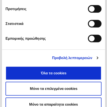
Προτιμήσεις
Στατιστικά
Εμπορικής προώθησης
*
Prohlašuji, že jsem si přečetl/a a
rozumím
Zásadám ochrany osobních
Προβολή λεπτομερειών
údajů
společnosti.
Όλα τα cookies
Μόνο τα επιλεγμένα cookies
Mόνο τα απαραίτητα cookies