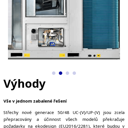
Výhody
Vše v jednom zabalené řešení
Střechy nové generace 50/48 UC-(V)/UP-(V) jsou zcela
přepracovány a účinnost všech modelů překračuje
požadavky na ekodesign (EU2016/2281), které budou v